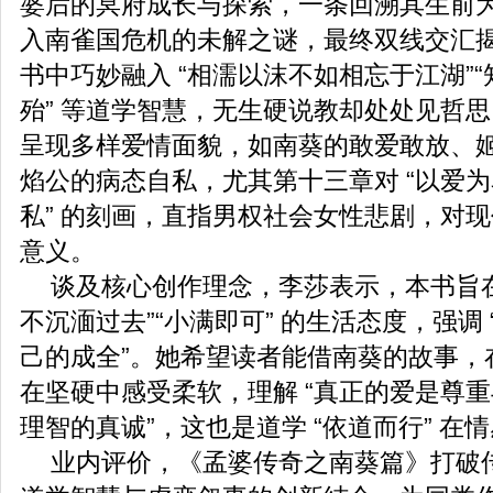
婆后的冥府成长与探索，一条回溯其生前
入南雀国危机的未解之谜，最终双线交汇
书中巧妙融入 “相濡以沫不如相忘于江湖”
殆” 等道学智慧，无生硬说教却处处见哲
呈现多样爱情面貌，如南葵的敢爱敢放、
焰公的病态自私，尤其第十三章对 “以爱
私” 的刻画，直指男权社会女性悲剧，对
意义。
谈及核心创作理念，李莎表示，本书旨在
不沉湎过去”“小满即可” 的生活态度，强调
己的成全”。她希望读者能借南葵的故事，
在坚硬中感受柔软，理解 “真正的爱是尊
理智的真诚”，这也是道学 “依道而行” 在
业内评价，《孟婆传奇之南葵篇》打破