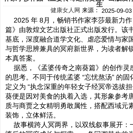
生
健康女人网
来源：
2025-09-03
2025 年 8月，畅销书作家李莎最新力
篇》由敦煌文艺出版社正式出版发行。该
基底，深度融合道学文化、虐恋爱情与家
与哲学思辨兼具的冥府新世界，为读者解
本真答案。
据悉，《孟婆传奇之南葵篇》的创作灵感
的思考。不同于传统孟婆 “忘忧熬汤” 的
定义为 “执念深重的年轻女子经冥帝选拔担
葵便是因对美食的执着入选，其形象参考
质与商贾之女精明勇敢属性，搭配西域元
装饰，立体鲜活。
故事横跨人冥两界，以双线叙事展开：