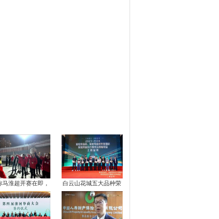
图推荐
你马淮超开赛在即，
白云山花城五大品种荣