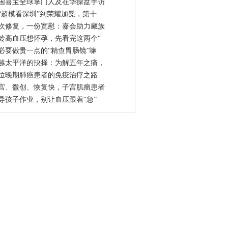
国喜宝全球掌门人及在华操盘手访
“超模看深圳”到荣耀加冕，第十
次修复，一份宽慰：嘉会助力藏族
龄高血压想怀孕，先看完这两个“
必要做贵一点的“精查胃肠镜”嘛
越太平洋的抉择：为解五年之痛，
位晚期肺癌患者的免疫治疗之路
宫、微创、恢复快，子宫肌瘤患者
导孩子作业，别让血压跟着“急”