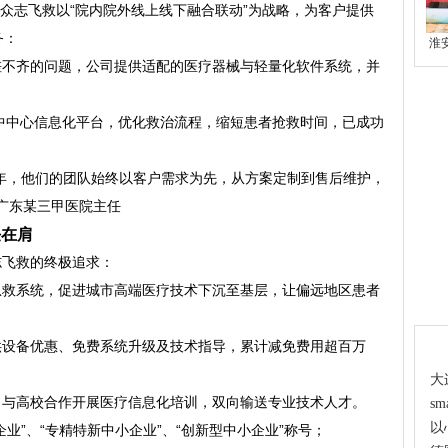
。众志飞救以“院内院外线上线下融合联动”为战略，为客户提供
务：
淮
差不齐的问题，公司提供适配的医疗器械与轻量化软件系统，并
；
中中心信息化平台，优化救治流程，缩短患者抢救时间，已成功
年，他们的团队始终以客户需求为先，从方案定制到售后维护，
广东某三甲医院主任
任在肩
志飞救的终极追求：
急救系统，促进城市高端医疗技术下沉至基层，让偏远地区患者
热
供设备优惠、免费系统升级及技术指导，累计减免费用超百万
大
，与高校合作开展医疗信息化培训，双向输送专业技术人才。
s
以
企业”、“专精特新中小企业”、“创新型中小企业”称号；