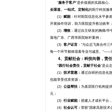
“
服务于客户
”是价值观的实践核心
全渠道、一站式、定制化
的医疗科技服
(1)
赋能
：针对医院信息化水平参
开展操作培训，助力医院提升救治效率
(2)
增效
：通过自主研发的胸痛/卒
落地广东、广西等医院标杆案例；
(3)
客户证言
：“与众志飞救合作三
每一个环节都体现着专业与诚意。”——
4、贡献社会：科技向善，责
“践行社会责任
，
贡献于社会
”是众
(1)
技术普惠：
通过自研的信息化
也能享受优质资源；
(2)
公益帮扶：
为基层医疗机构提
元；
(3)
行业赋能：
搭建人才成长平台
(4)
社会认可：
荣获“国家高新技术