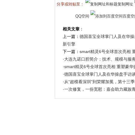
分享或转贴至：
复制网址
QQ空间
百度空
相关文章
：
上一篇：
德国喜宝全球掌门人及在华操盘
新引擎
下一篇：
smart精灵6号全球首次亮相
·
大连九诺口腔简介：技术、规模与服
·
smart精灵6号全球首次亮相 重塑豪
·
德国喜宝全球掌门人及在华操盘手访谈
·
从“超模看深圳”到荣耀加冕，第十三季
·
一次修复，一份宽慰：嘉会助力藏族