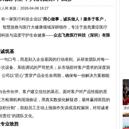
女人网
来源：
2026-04-08 16:27
有一家医疗科技企业以“
用心做事，诚实做人！服务于客户，
疗、智慧急救与医疗大健康领域深耕细作，专注于急危重症医疗
用科技与温度守护生命健康——
众志飞救医疗科技（深圳）有限
以诚筑基
是一句口号，而是刻入企业基因的行动准则。从研发团队对每一
一次设备、系统调试的严苛把关；从市场部对客户需求的深度洞
热
。公司以“匠心”贯穿产品全生命周期，确保每一份解决方案都能
救与合作伙伴、客户建立信任的基石。面对客户对产品性能的质
三方检测机构现场验证，用真实数据化解疑虑，最终赢得医院的
信积分制”，鼓励员工主动上报操作失误或流程漏洞，对坦诚者
浪
担责任”的团队文化。
以专业致胜