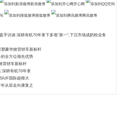
新浪微博
开心网
间
搜弧微博
腾讯微博
手访谈:深耕有机70年拿下多项“第一”,下沉市场成奶粉业务
 重塑豪华掀背轿车新标杆
务的全方位领先优势
华掀背轿车新标杆
:深耕有机70年拿
SIUF国际超模大
青年从容走向康复之