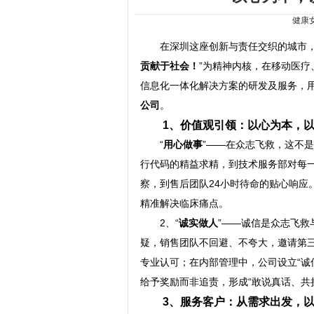
健康
在深圳这座创新与责任交织的城市，
贡献于社会！
”为精神内核，在移动医
信息化一体化解决方案的研发及服务，
公司
。
1、价值观引领：以心为本，
“
用心做事
”——在众志飞救，这不
行代码的精益求精，到技术服务部对每
察，到售后团队24小时待命的贴心响应
精准解决临床痛点。
2、“
诚实做人
”——诚信是众志飞
疑，销售团队不回避、不夸大，邀请第
专业认可；在内部管理中，公司设立“诚
给予奖励而非追责，形成“敢说真话、共
3、服务客户：从需求出发，